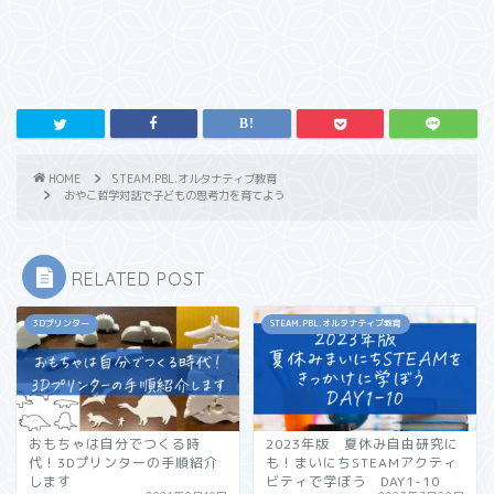
HOME
STEAM.PBL.オルタナティブ教育
おやこ哲学対話で子どもの思考力を育てよう
RELATED POST
3Dプリンター
STEAM.PBL.オルタナティブ教育
おもちゃは自分でつくる時
2023年版 夏休み自由研究に
代！3Dプリンターの手順紹介
も！まいにちSTEAMアクティ
します
ビティで学ぼう DAY1-10