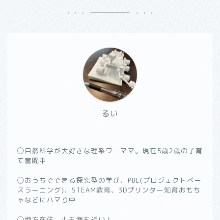
るい
◯自然科学が大好きな理系ワーママ。現在5歳2歳の子育
て奮闘中
◯おうちでできる探究型の学び、PBL(プロジェクトベー
スラーニング)、STEAM教育、3Dプリンター知育おもち
ゃなどにハマり中
◯地方在住。山も海も近い！