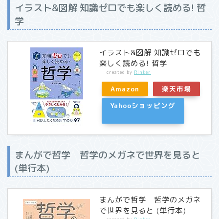
イラスト&図解 知識ゼロでも楽しく読める! 哲
学
イラスト&図解 知識ゼロでも
楽しく読める! 哲学
created by
Rinker
Amazon
楽天市場
Yahooショッピング
まんがで哲学 哲学のメガネで世界を見ると
(単行本)
まんがで哲学 哲学のメガネ
で世界を見ると (単行本)