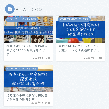
RELATED POST
STEAM.PBL.オルタナティブ教育
STEAM.PBL.オルタナティブ教育
科学技術に親しむ！夏休みは
夏休み自由研究にも！こども
親子でSTEAMお菓子を作ろ
実験ノートで研究者になろう
う！
2021年8月2日
2023年6月18日
STEAM.PBL.オルタナティブ教育
地方住み小中受験なし探究重
視我が家の教育計画
2023年4月24日