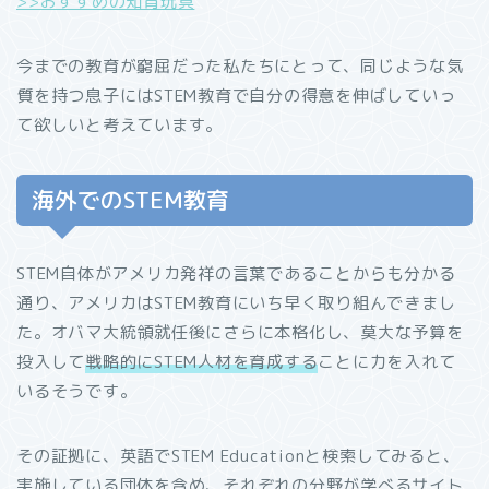
>>おすすめの知育玩具
今までの教育が窮屈だった私たちにとって、同じような気
質を持つ息子にはSTEM教育で自分の得意を伸ばしていっ
て欲しいと考えています。
海外でのSTEM教育
STEM自体がアメリカ発祥の言葉であることからも分かる
通り、アメリカはSTEM教育にいち早く取り組んできまし
た。オバマ大統領就任後にさらに本格化し、莫大な予算を
投入して
戦略的にSTEM人材を育成する
ことに力を入れて
いるそうです。
その証拠に、英語でSTEM Educationと検索してみると、
実施している団体を含め、それぞれの分野が学べるサイト