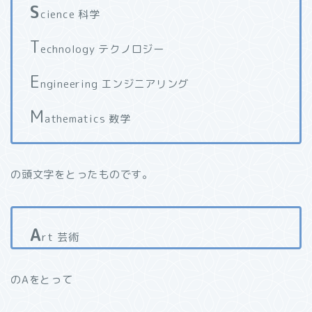
S
cience 科学
T
echnology テクノロジー
E
ngineering エンジニアリング
M
athematics 数学
の頭文字をとったものです。
A
rt 芸術
のAをとって