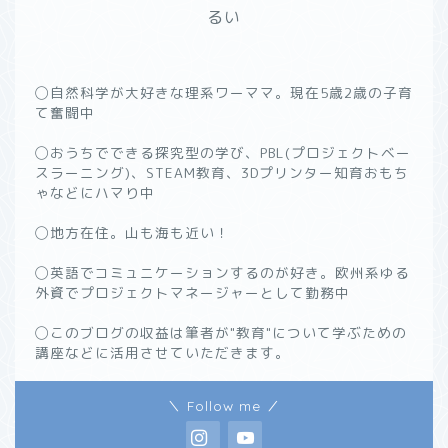
るい
◯自然科学が大好きな理系ワーママ。現在5歳2歳の子育
て奮闘中
◯おうちでできる探究型の学び、PBL(プロジェクトベー
スラーニング)、STEAM教育、3Dプリンター知育おもち
ゃなどにハマり中
◯地方在住。山も海も近い！
◯英語でコミュニケーションするのが好き。欧州系ゆる
外資でプロジェクトマネージャーとして勤務中
◯このブログの収益は筆者が"教育"について学ぶための
講座などに活用させていただきます。
＼ Follow me ／