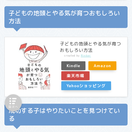
子どもの地頭とやる気が育つおもしろい
方法
子どもの地頭とやる気が育つ
おもしろい方法
created by
Rinker
Kindle
Amazon
楽天市場
Yahooショッピング
目次へ
成功する子はやりたいことを見つけてい
る