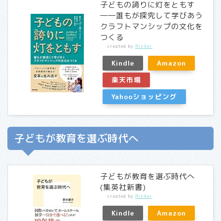
子どもの誇りに灯をともす
――誰もが探究して学びあう
クラフトマンシップの文化を
つくる
created by
Rinker
Kindle
Amazon
楽天市場
Yahooショッピング
子どもが教育を選ぶ時代へ
子どもが教育を選ぶ時代へ
(集英社新書)
created by
Rinker
Kindle
Amazon