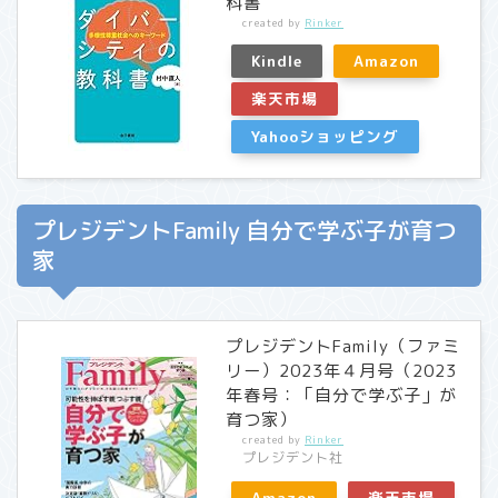
科書
created by
Rinker
Kindle
Amazon
楽天市場
Yahooショッピング
プレジデントFamily 自分で学ぶ子が育つ
家
プレジデントFamily（ファミ
リー）2023年４月号（2023
年春号：「自分で学ぶ子」が
育つ家）
created by
Rinker
プレジデント社
Amazon
楽天市場