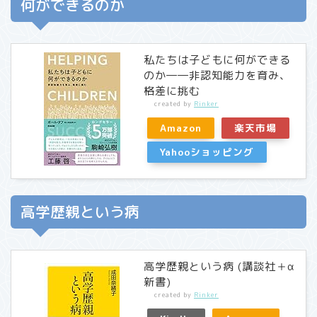
何ができるのか
私たちは子どもに何ができる
のか――非認知能力を育み、
格差に挑む
created by
Rinker
Amazon
楽天市場
Yahooショッピング
高学歴親という病
高学歴親という病 (講談社＋α
新書)
created by
Rinker