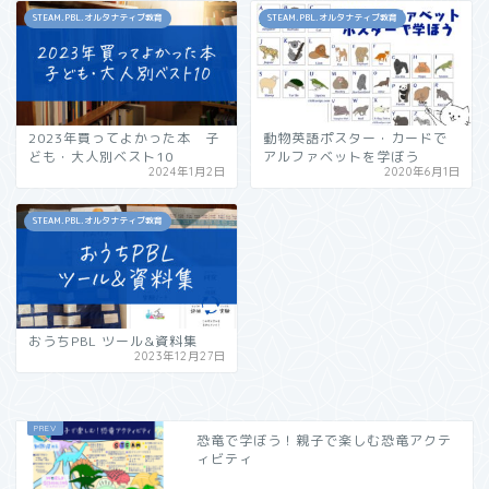
STEAM.PBL.オルタナティブ教育
STEAM.PBL.オルタナティブ教育
2023年買ってよかった本 子
動物英語ポスター・カードで
ども・大人別ベスト10
アルファベットを学ぼう
2024年1月2日
2020年6月1日
STEAM.PBL.オルタナティブ教育
おうちPBL ツール&資料集
2023年12月27日
恐竜で学ぼう！親子で楽しむ恐竜アクテ
ィビティ